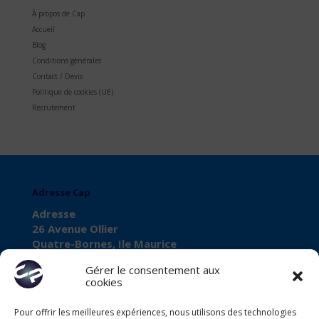
À propos de Cap
Accueil
Blog
Conditions générales
Contact / Devis
Politique de cookies (UE)
Recrutement
Adresse Cap
Adresse
26 Avenue Ollier
Quatre-Bornes, Ile Maurice
Gérer le consentement aux
cookies
Pour offrir les meilleures expériences, nous utilisons des technologies
À propos de Cap