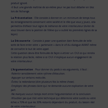
produit ignoré.
-Il faut une grande maîtrise de soi-même pour ne pas tout déballer en bloc
lors de l’échange.
La Présentation
: Elle consiste à donner en un minimum de temps tous
les renseignements concernant votre société et le rôle que vous y jouez, cela
permettra d’effacer tout signe de méfiance de votre interlocuteur (éviter de
vous trouver dans la position de l’élève qui a oublié les premières lignes de sa
leçon)
La Découverte
: Consiste à poser une question bien formulée de telle
sorte de faire enter votre « partenaire » dans le vif du dialogue AVANT même
de connaître le but de votre appel.
Cette question devra être formulée de façon à attirer un OUI ce qui rendra
la relation plus facile, même si ce OUI n’implique aucun engagement de
votre interlocuteur.
L’Argumentation
: Pour donner du poids à vos arguments, il faut :
-Ralentir sensiblement votre rythme d’élocution.
-Appuyer sur certains mots-clés.
-Évitez la redondance (dire plusieurs fois la même chose).
-Employez des phrases claire qui ne demande aucune explication de votre
part.
-Ne marquez aucun temps mort entre l’argumentation et la conclusion.
-N’oublier pas que c’est votre technique qui détermine votre succès ou votre
échec a 70% et que les 30% restants dépendant du produit, du besoin réel
de votre interlocuteur.