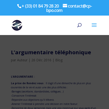
+ (33) 01 84 79 28 20
contact@cp-
bpo.com
L’argumentaire téléphonique
par
Auteur
|
26 Déc 2016
|
Blog
L’ARGUMENTAIRE :
La prise de Rendez vous
: Il s’agit d’une démarche de plus en plus
courantes de la vie et aussi une des plus difficiles :
-Barrages (secrétaire, standardistes, collègues…)
-Convaincre l’intéressé.
-Répondre aux objections qu’il élèvera.
-Amener l’intéressé à prendre une décision en notre faveur.
-Rencontre de deux personnes mais une voix inconnue qui vous parle d’un