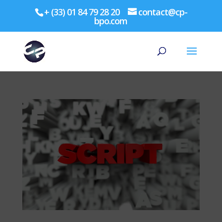
+ (33) 01 84 79 28 20
contact@cp-
bpo.com