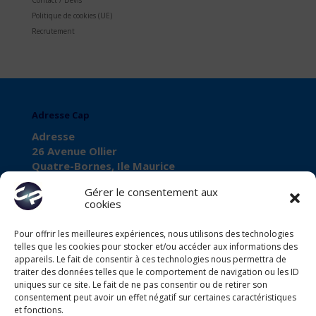
Politique de cookies (UE)
Recrutement
Adresse Cap
Adresse
26 Avenue Ollier
Quatre-Bornes, Ile Maurice
Gérer le consentement aux
cookies
Pour offrir les meilleures expériences, nous utilisons des technologies
À propos de Cap
telles que les cookies pour stocker et/ou accéder aux informations des
Business Registration Number
appareils. Le fait de consentir à ces technologies nous permettra de
traiter des données telles que le comportement de navigation ou les ID
C11102568
uniques sur ce site. Le fait de ne pas consentir ou de retirer son
consentement peut avoir un effet négatif sur certaines caractéristiques
VAT Number
et fonctions.
VAT27080028