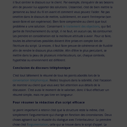
il faut centrer le discours sur le client. Par exemple, s’enquérir de ses besoins
afin de pouvoir lui apporter des solutions. L’essentiel, c’est de bien mettre la
personne au bout du fil en avant et comment vous pouvez l’aider. Ne pas
omettre dans le discours de mettre, subtilement, en avant l’entreprise (son
savoir-faire et son expérience). Bien faire comprendre au client que tout
problème a une solution. Concernant
le traitement des objections
, qui fait
partie de l’enchainement du script, il ne faut, en aucun cas, les contourner.
Les prendre en considération est la meilleure attitude à avoir. Pour ce faire,
toutes les alternatives possibles doivent être prises en compte lors de
l’écriture du script. Là encore, il faut faire preuve de cohérence et de fluidité
afin de rendre le discours plus crédible. Afin d’être le plus percutant, se
mettre dans la peau de plusieurs interlocuteurs, car, chaque contexte,
hypothèse ou environnent est différent.
Conclusion du discours téléphonique
C’est tout bêtement le résumé de tous les points abordés lors de la
conversation téléphonique
. Restez toujours dans la sobriété, c’est l’occasion
de montrer au client que vous avez fait attention aux détails de la
discussion. C’est aussi le moment de le valoriser, donc il faut effectuer un
résumé simple, mais ne pas tirer en longueur.
Pour résumer la rédaction d’un script efficace
Le point important à retenir c’est que la structure reste la même, c’est
simplement l’argumentaire qui change en fonction des circonstances. Deux
choses agissent sur la réussite du dialogue avec l’interlocuteur. La première
chose c’est l’
argumentation
, celle qui se trouve dans le script d’appel. La