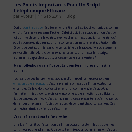
Les Points Importants Pour Un Script
Téléphonique Efficace
par
Auteur
|
14 Sep 2018
|
Blog
Qui dit
centre d’appel
fait également référence à script téléphonique, comme
on dit, l’un ne va pas sans l’autre ! Celui-ci doit être accrocheur, car c’est de
lui dont va dépendre le contact avec les clients. Il est donc fondamental qu’il
soit élaboré avec rigueur pour une conversation naturelle et professionnelle.
Et ce, que c’est pour réaliser une vente, faire de la prospection ou assurer le
service clientèle. Alors, quelles sont les bases pour un excellent script,
facilement adaptable à tout type de services en calls centers ?
Script téléphonique efficace : La première impression est la
bonne
Tout se joue dès les premières secondes d’un appel, car, que ce soit, en
émission ou en réception
, c’est la première phrase que l’interlocuteur va
entendre. Celle-ci doit, obligatoirement, lui donner envie d’approfondir
l’entretien. Il faut, donc, avoir une approche sobre en évitant de débiter un
flot de paroles. Le mieux, c’est, simplement, de se présenter et d’annoncer ou
demander directement l’objet de l’appel, dépendant des circonstances. Cela
permettra, ainsi, au client de s’exprimer.
L’enchaînement après l’accroche
Une fois l’intérêt ou l’attention de l’interlocuteur capté, il faut trouver les
bons mots pour enchainer. Que ce soit en réception ou en émission d’appel,