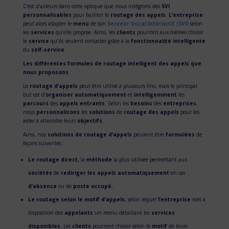
C’est d’ailleurs dans cette optique que nous intégrons des
SVI
personnalisables
pour faciliter le
routage des appels
.
L’entreprise
peut alors adapter le
menu
de son
Serveur Vocal Interactif (SVI)
selon
les
services
qu’elle propose. Ainsi, les
clients
pourront eux-mêmes choisir
le
service
qu’ils veulent contacter grâce à la
fonctionnalité intelligente
du
self-service
.
Les différentes formules de routage intelligent des appels que
nous proposons
Le
routage d’appels
peut être utilisé à plusieurs fins, mais le principal
but est d’
organiser
automatiquement
et
intelligemment
les
parcours
des
appels entrants
. Selon les
besoins
des
entreprises
,
nous
personnalisons
les
solutions
de
routage des appels
pour les
aider à atteindre leurs
objectifs
.
Ainsi, nos
solutions de routage d’appels
peuvent être
formulées
de
façons suivantes :
Le routage direct,
la
méthode
la plus utilisée permettant aux
sociétés
de
rediriger les appels automatiquement
en cas
d’absence
ou de
poste occupé
,
Le routage selon le motif d’appels
, selon lequel
l’entreprise
met à
disposition des
appelants
un menu détaillant les
services
disponibles
. Les
clients
pourront choisir selon le
motif
de leurs