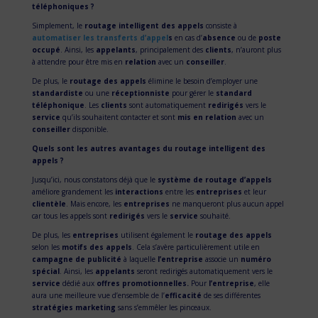
téléphoniques ?
Simplement, le
routage intelligent des appels
consiste à
automatiser les transferts d’appel
s
en cas d’
absence
ou de
poste
occupé
. Ainsi, les
appelants
, principalement des
clients
, n’auront plus
à attendre pour être mis en
relation
avec un
conseiller
.
De plus, le
routage des appels
élimine le besoin d’employer une
standardiste
ou une
réceptionniste
pour gérer le
standard
téléphonique
. Les
clients
sont automatiquement
redirigés
vers le
service
qu’ils souhaitent contacter et sont
mis en relation
avec un
conseiller
disponible.
Quels sont les autres avantages du routage intelligent des
appels ?
Jusqu’ici, nous constatons déjà que le
système de routage d’appels
améliore grandement les
interactions
entre les
entreprises
et leur
clientèle
. Mais encore, les
entreprises
ne manqueront plus aucun appel
car tous les appels sont
redirigés
vers le
service
souhaité.
De plus, les
entreprises
utilisent également le
routage des appels
selon les
motifs des appels
. Cela s’avère particulièrement utile en
campagne de publicité
à laquelle
l’entreprise
associe un
numéro
spécial
. Ainsi, les
appelants
seront redirigés automatiquement vers le
service
dédié aux
offres promotionnelles.
Pour
l’entreprise
, elle
aura une meilleure vue d’ensemble de l’
efficacité
de ses différentes
stratégies marketing
sans s’emmêler les pinceaux.