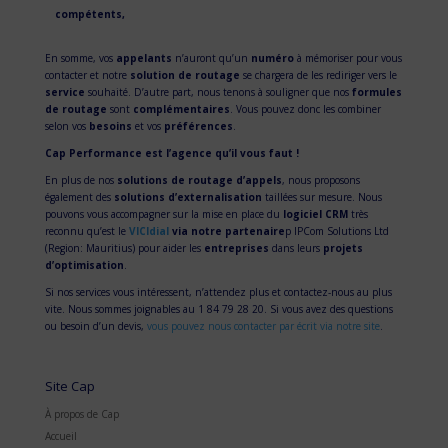
compétents,
En somme, vos
appelants
n’auront qu’un
numéro
à mémoriser pour vous
contacter et notre
solution de routage
se chargera de les rediriger vers le
service
souhaité. D’autre part, nous tenons à souligner que nos
formules
de routage
sont
complémentaires
. Vous pouvez donc les combiner
selon vos
besoins
et vos
préférences
.
Cap Performance est l’agence qu’il vous faut !
En plus de nos
solutions de routage d’appels
, nous proposons
également des
solutions d’externalisation
taillées sur mesure. Nous
pouvons vous accompagner sur la mise en place du
logiciel CRM
très
reconnu qu’est le
VICIdial
via notre partenaire
p IPCom Solutions Ltd
(Region: Mauritius) pour aider les
entreprises
dans leurs
projets
d’optimisation
.
Si nos services vous intéressent, n’attendez plus et contactez-nous au plus
vite. Nous sommes joignables au 1 84 79 28 20. Si vous avez des questions
ou besoin d’un devis,
vous pouvez nous contacter par écrit via notre site
.
Site Cap
À propos de Cap
Accueil