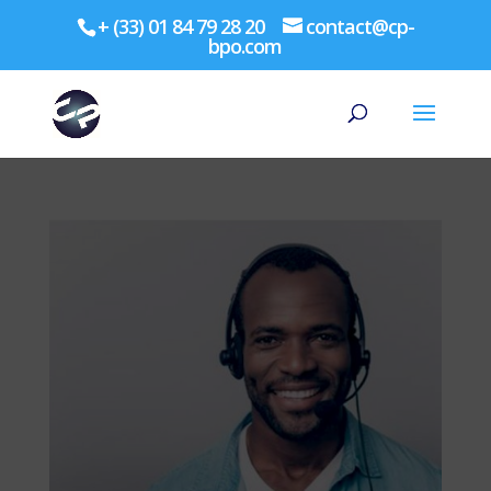
+ (33) 01 84 79 28 20
contact@cp-
bpo.com