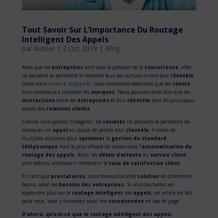
Tout Savoir Sur L’Importance Du Routage
Intelligent Des Appels
par
Auteur
|
3 Oct 2019
|
Blog
Alors que les
entreprises
sont sous la pression de la
concurrence
, elles
ne peuvent se permettre le moindre faux pas surtout envers leur
clientèle
.
Dans notre
centre d’appels
, nous constatons désormais que les
clients
sont nombreux à contacter les
marques
. Nous pouvons ainsi dire que les
interactions
entre les
entreprises
et leur
clientèle
sont les principaux
atouts des
relations clients
.
Comme vous pouvez l’imaginer, les
sociétés
ne peuvent se permettre de
manquer un
appel
au risque de perdre leur
clientèle
. Il existe de
multiples solutions pour
optimiser
la
gestion du standard
téléphonique
mais la plus efficace de toutes reste l’
automatisation du
routage des appels
. Ainsi, les
délais d’attente
au
service client
sont réduits, améliorant nettement le
taux de satisfaction client
.
En tant que
prestataires
, nous formulons cette
solution
de différentes
façons, selon les
besoins des entreprises
. Si vous souhaitez en
apprendre plus sur le
routage intelligent
des
appels
, cet article est fait
pour vous. Vous y trouverez aussi nos
coordonnées
en bas de page.
D’abord, qu’est-ce que le routage intelligent des appels