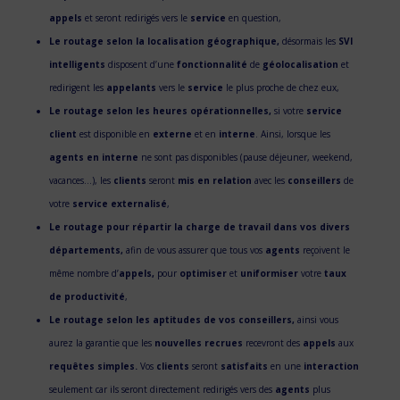
appels
et seront redirigés vers le
service
en question,
Le routage selon la localisation géographique,
désormais les
SVI
intelligents
disposent d’une
fonctionnalité
de
géolocalisation
et
redirigent les
appelants
vers le
service
le plus proche de chez eux,
Le routage selon les heures opérationnelles,
si votre
service
client
est disponible en
externe
et en
interne
. Ainsi, lorsque les
agents en interne
ne sont pas disponibles (pause déjeuner, weekend,
vacances…), les
clients
seront
mis en relation
avec les
conseillers
de
votre
service externalisé
,
Le routage pour répartir la charge de travail dans vos divers
départements,
afin de vous assurer que tous vos
agents
reçoivent le
même nombre d’
appels,
pour
optimiser
et
uniformiser
votre
taux
de productivité
,
Le routage selon les aptitudes de vos conseillers,
ainsi vous
aurez la garantie que les
nouvelles recrues
recevront des
appels
aux
requêtes simples.
Vos
clients
seront
satisfaits
en une
interaction
seulement car ils seront directement redirigés vers des
agents
plus