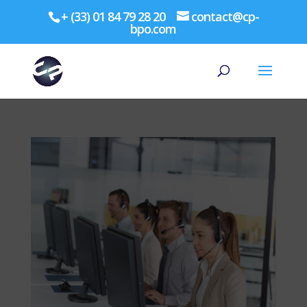
+ (33) 01 84 79 28 20
contact@cp-
bpo.com