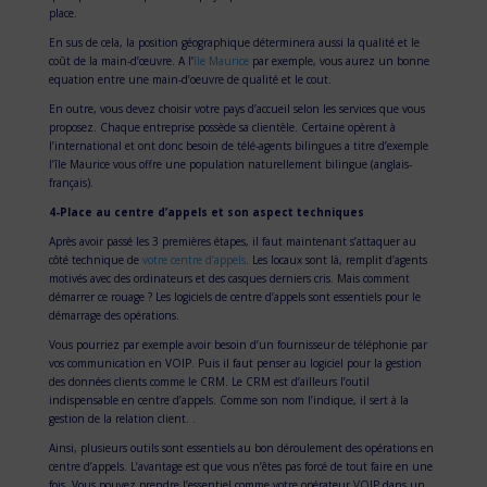
place.
En sus de cela, la position géographique déterminera aussi la qualité et le
coût de la main-d’œuvre. A l’
île Maurice
par exemple, vous aurez un bonne
equation entre une main-d’oeuvre de qualité et le cout.
En outre, vous devez choisir votre pays d’accueil selon les services que vous
proposez. Chaque entreprise possède sa clientèle. Certaine opèrent à
l’international et ont donc besoin de télé-agents bilingues a titre d’exemple
l’île Maurice vous offre une population naturellement bilingue (anglais-
français).
4-Place au centre d’appels et son aspect techniques
Après avoir passé les 3 premières étapes, il faut maintenant s’attaquer au
côté technique de
votre centre d’appels
. Les locaux sont là, remplit d’agents
motivés avec des ordinateurs et des casques derniers cris. Mais comment
démarrer ce rouage ? Les logiciels de centre d’appels sont essentiels pour le
démarrage des opérations.
Vous pourriez par exemple avoir besoin d’un fournisseur de téléphonie par
vos communication en VOIP. Puis il faut penser au logiciel pour la gestion
des données clients comme le CRM. Le CRM est d’ailleurs l’outil
indispensable en centre d’appels. Comme son nom l’indique, il sert à la
gestion de la relation client. .
Ainsi, plusieurs outils sont essentiels au bon déroulement des opérations en
centre d’appels. L’avantage est que vous n’êtes pas forcé de tout faire en une
fois. Vous pouvez prendre l’essentiel comme votre opérateur VOIP dans un