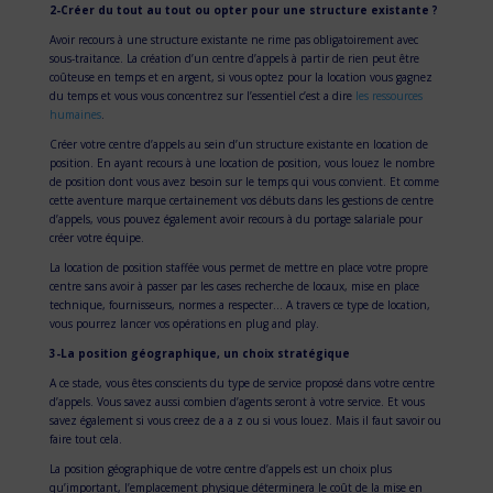
2-Créer du tout au tout ou opter pour une structure existante ?
Avoir recours à une structure existante ne rime pas obligatoirement avec
sous-traitance. La création d’un centre d’appels à partir de rien peut être
coûteuse en temps et en argent, si vous optez pour la location vous gagnez
du temps et vous vous concentrez sur l’essentiel c’est a dire
les ressources
humaines
.
Créer votre centre d’appels au sein d’un structure existante en location de
position. En ayant recours à une location de position, vous louez le nombre
de position dont vous avez besoin sur le temps qui vous convient. Et comme
cette aventure marque certainement vos débuts dans les gestions de centre
d’appels, vous pouvez également avoir recours à du portage salariale pour
créer votre équipe.
La location de position staffée vous permet de mettre en place votre propre
centre sans avoir à passer par les cases recherche de locaux, mise en place
technique, fournisseurs, normes a respecter… A travers ce type de location,
vous pourrez lancer vos opérations en plug and play.
3-La position géographique, un choix stratégique
A ce stade, vous êtes conscients du type de service proposé dans votre centre
d’appels. Vous savez aussi combien d’agents seront à votre service. Et vous
savez également si vous creez de a a z ou si vous louez. Mais il faut savoir ou
faire tout cela.
La position géographique de votre centre d’appels est un choix plus
qu’important, l’emplacement physique déterminera le coût de la mise en