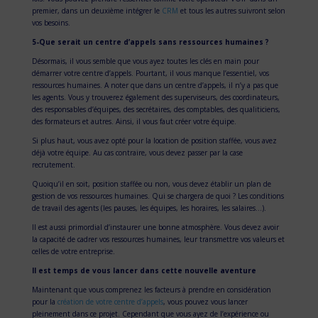
premier, dans un deuxième intégrer le
CRM
et tous les autres suivront selon
vos besoins.
5-Que serait un centre d’appels sans ressources humaines ?
Désormais, il vous semble que vous ayez toutes les clés en main pour
démarrer votre centre d’appels. Pourtant, il vous manque l’essentiel, vos
ressources humaines. A noter que dans un centre d’appels, il n’y a pas que
les agents. Vous y trouverez également des superviseurs, des coordinateurs,
des responsables d’équipes, des secrétaires, des comptables, des qualiticiens,
des formateurs et autres. Ainsi, il vous faut créer votre équipe.
Si plus haut, vous avez opté pour la location de position staffée, vous avez
déjà votre équipe. Au cas contraire, vous devez passer par la case
recrutement.
Quoiqu’il en soit, position staffée ou non, vous devez établir un plan de
gestion de vos ressources humaines. Qui se chargera de quoi ? Les conditions
de travail des agents (les pauses, les équipes, les horaires, les salaires…).
Il est aussi primordial d’instaurer une bonne atmosphère. Vous devez avoir
la capacité de cadrer vos ressources humaines, leur transmettre vos valeurs et
celles de votre entreprise.
Il est temps de vous lancer dans cette nouvelle aventure
Maintenant que vous comprenez les facteurs à prendre en considération
pour la
création de votre centre d’appels
, vous pouvez vous lancer
pleinement dans ce projet. Cependant que vous ayez de l’expérience ou