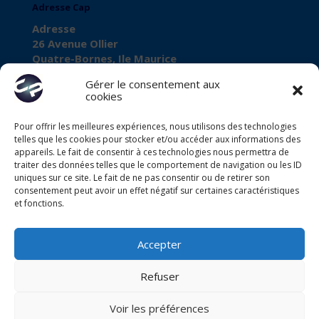
Adresse Cap
Adresse
26 Avenue Ollier
Quatre-Bornes, Ile Maurice
Gérer le consentement aux
cookies
Pour offrir les meilleures expériences, nous utilisons des technologies
À propos de Cap
telles que les cookies pour stocker et/ou accéder aux informations des
Business Registration Number
appareils. Le fait de consentir à ces technologies nous permettra de
traiter des données telles que le comportement de navigation ou les ID
C11102568
uniques sur ce site. Le fait de ne pas consentir ou de retirer son
consentement peut avoir un effet négatif sur certaines caractéristiques
VAT Number
et fonctions.
VAT27080028
Accepter
Refuser
Voir les préférences
Centre d'appels
|
Call Center Ile Maurice
|
Call Center