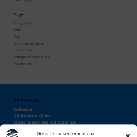
mai 2014
(1)
Pages
À propos de Cap
Accueil
Blog
Conditions générales
Contact / Devis
Politique de cookies (UE)
Recrutement
Adresse Cap
Adresse
26 Avenue Ollier
Quatre-Bornes, Ile Maurice
Gérer le consentement aux