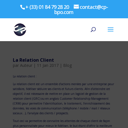
+ (33) 01 84 79 28 20
contact@cp-
bpo.com
La Relation Client
par
Auteur
|
11 Jan 2017
|
Blog
La relation client :
La relation client est un ensemble d’actions menées par une entreprise pour
satisfaire, fidéliser séduire ses clients et futurs clients. Afin d’atteindre cet
objectif, il est nécessaire de mettre en place un logiciel de gestion de la
relation client (GRC) ou en anglais Customer Relationship Management
(CRM) pour permettre l’identification, le traitement, l’enrichissement des
données, les voies de communication (téléphone / mobile / mail / réseaux
sociaux…), l’analyse des clients / prospects.
Tout ceci va permettre de connaitre les attentes de chaque client de façon
plus personnalisée pour mieux le fidéliser, le but étant d’offrir la meilleure