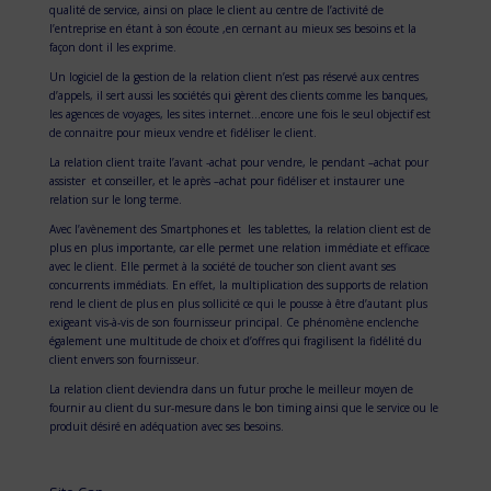
qualité de service, ainsi on place le client au centre de l’activité de
l’entreprise en étant à son écoute ,en cernant au mieux ses besoins et la
façon dont il les exprime.
Un logiciel de la gestion de la relation client n’est pas réservé aux centres
d’appels, il sert aussi les sociétés qui gèrent des clients comme les banques,
les agences de voyages, les sites internet…encore une fois le seul objectif est
de connaitre pour mieux vendre et fidéliser le client.
La relation client traite l’avant -achat pour vendre, le pendant –achat pour
assister et conseiller, et le après –achat pour fidéliser et instaurer une
relation sur le long terme.
Avec l’avènement des Smartphones et les tablettes, la relation client est de
plus en plus importante, car elle permet une relation immédiate et efficace
avec le client. Elle permet à la société de toucher son client avant ses
concurrents immédiats. En effet, la multiplication des supports de relation
rend le client de plus en plus sollicité ce qui le pousse à être d’autant plus
exigeant vis-à-vis de son fournisseur principal. Ce phénomène enclenche
également une multitude de choix et d’offres qui fragilisent la fidélité du
client envers son fournisseur.
La relation client deviendra dans un futur proche le meilleur moyen de
fournir au client du sur-mesure dans le bon timing ainsi que le service ou le
produit désiré en adéquation avec ses besoins.