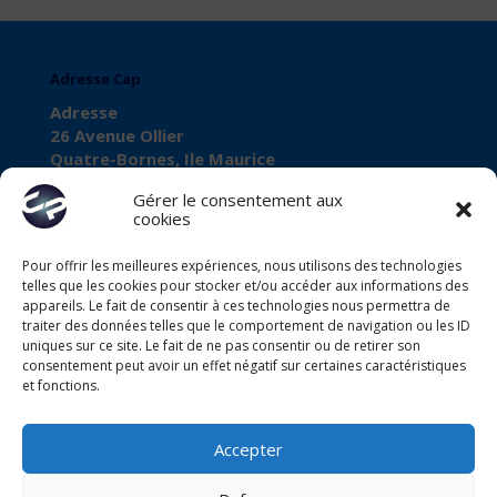
Adresse Cap
Adresse
26 Avenue Ollier
Quatre-Bornes, Ile Maurice
Gérer le consentement aux
cookies
Pour offrir les meilleures expériences, nous utilisons des technologies
À propos de Cap
telles que les cookies pour stocker et/ou accéder aux informations des
Business Registration Number
appareils. Le fait de consentir à ces technologies nous permettra de
traiter des données telles que le comportement de navigation ou les ID
C11102568
uniques sur ce site. Le fait de ne pas consentir ou de retirer son
consentement peut avoir un effet négatif sur certaines caractéristiques
VAT Number
et fonctions.
VAT27080028
Accepter