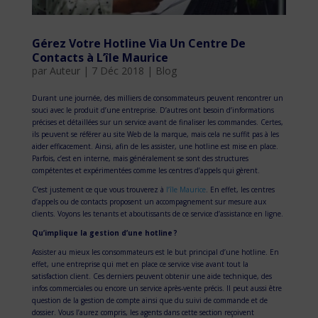
Gérez Votre Hotline Via Un Centre De
Contacts à L’île Maurice
par
Auteur
|
7 Déc 2018
|
Blog
Durant une journée, des milliers de consommateurs peuvent rencontrer un
souci avec le produit d’une entreprise. D’autres ont besoin d’informations
précises et détaillées sur un service avant de finaliser les commandes. Certes,
ils peuvent se référer au site Web de la marque, mais cela ne suffit pas à les
aider efficacement. Ainsi, afin de les assister, une hotline est mise en place.
Parfois, c’est en interne, mais généralement se sont des structures
compétentes et expérimentées comme les centres d’appels qui gèrent.
C’est justement ce que vous trouverez à
l’île Maurice
. En effet, les centres
d’appels ou de contacts proposent un accompagnement sur mesure aux
clients. Voyons les tenants et aboutissants de ce service d’assistance en ligne.
Qu’implique la gestion d’une hotline ?
Assister au mieux les consommateurs est le but principal d’une hotline. En
effet, une entreprise qui met en place ce service vise avant tout la
satisfaction client. Ces derniers peuvent obtenir une aide technique, des
infos commerciales ou encore un service après-vente précis. Il peut aussi être
question de la gestion de compte ainsi que du suivi de commande et de
dossier. Vous l’aurez compris, les agents dans cette section reçoivent