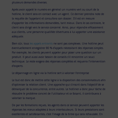
plusieurs demandes diverses.
Après avoir appelé le numéro en général un numéro vert ou court de la
hotline, le client sera en contact avec un agent. Ce dernier prendra note de
la requête de l’appelant et consultera son dossier. S’il est en mesure
d’apporter les informations demandées, tant mieux. Dans le cas contraire, le
client sera dirigé vers le service concerné. Ainsi, pour répondre efficacement
aux clients, une personne qualifiée s’évertuera à lui apporter une assistance
adéquate.
Bien sûr, tous
les appels entrants
ne sont pas complexes. Une hotline peut
éventuellement enregistrer 80 % d’appels nécessitant des réponses simples.
Par exemple, les clients peuvent appeler pour poser une question sur un
produit. Il peut aussi avoir besoin de conseils s’il rencontre un souci
technique. Le reste exigera des réponses complètes et requerra l’intervention
d’experts.
Le dépannage en ligne via la hotline sert à valoriser l’entreprise
Le but est donc de mettre cette ligne à la disposition des consommateurs afin
d’optimiser la relation client. Une approche qui s’inscrit dans l’objectif de se
démarquer de la concurrence, entre autres. Le hotliner a donc pour tâche de
résoudre le problème concret de l’utilisateur et ce faisant, il contribuera à
valoriser la marque.
De par les formations reçues, les agents dans ce service peuvent apporter les
réponses les mieux adaptées à leurs interlocuteurs. Si leurs prestations sont
excellentes et satisfaisantes, c’est l’image de la firme qui sera rehaussée. En