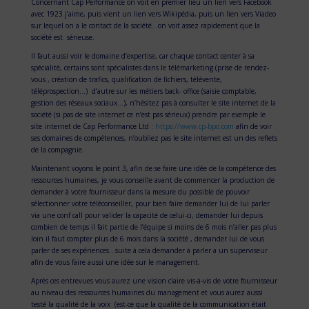
Concernant Cap Performance on voit en premier lieu un lien vers Facebook
avec 1923 j’aime, puis vient un lien vers Wikipédia, puis un lien vers Viadeo
sur lequel on a le contact de la société…on voit assez rapidement que la
société est sérieuse.
Il faut aussi voir le domaine d’expertise, car chaque contact center à sa
spécialité, certains sont spécialistes dans le télémarketing (prise de rendez-
vous , création de trafics, qualification de fichiers, télévente,
téléprospection…) d’autre sur les métiers back- office (saisie comptable,
gestion des réseaux sociaux…), n’hésitez pas à consulter le site internet de la
société (si pas de site internet ce n’est pas sérieux) prendre par exemple le
site internet de Cap Performance Ltd :
https://www.cp-bpo.com
afin de voir
ses domaines de compétences, n’oubliez pas le site internet est un des reflets
de la compagnie.
Maintenant voyons le point 3, afin de se faire une idée de la compétence des
ressources humaines, je vous conseille avant de commencer la production de
demander à votre fournisseur dans la mesure du possible de pouvoir
sélectionner votre téléconseiller, pour bien faire demander lui de lui parler
via une conf call pour valider la capacité de celui-ci, demander lui depuis
combien de temps il fait partie de l’équipe si moins de 6 mois n’aller pas plus
loin il faut compter plus de 6 mois dans la société , demander lui de vous
parler de ses expériences…suite à cela demander à parler a un superviseur
afin de vous faire aussi une idée sur le management.
Après ces entrevues vous aurez une vision claire vis-à-vis de votre fournisseur
au niveau des ressources humaines du management et vous aurez aussi
testé la qualité de la voix (est-ce que la qualité de la communication était