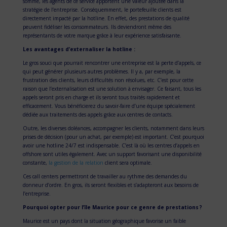
somme, les agents de ce service apportent une valeur ajoutée dans la
stratégie de l’entreprise. Conséquemment, le portefeuille clients est
directement impacté par la hotline. En effet, des prestations de qualité
peuvent fidéliser les consommateurs. Ils deviendront même des
représentants de votre marque grâce à leur expérience satisfaisante.
Les avantages d’externaliser la hotline :
Le gros souci que pourrait rencontrer une entreprise est la perte d’appels, ce
qui peut générer plusieurs autres problèmes. Il y a, par exemple, la
frustration des clients, leurs difficultés non résolues, etc. C’est pour cette
raison que l’externalisation est une solution à envisager. Ce faisant, tous les
appels seront pris en charge et ils seront tous traités rapidement et
efficacement. Vous bénéficierez du savoir-faire d’une équipe spécialement
dédiée aux traitements des appels grâce aux centres de contacts.
Outre, les diverses doléances, accompagner les clients, notamment dans leurs
prises de décision (pour un achat, par exemple) est important. C’est pourquoi
avoir une hotline 24/7 est indispensable. C’est là où les centres d’appels en
offshore sont utiles également. Avec un support favorisant une disponibilité
constante,
la gestion de la relation
client sera optimale.
Ces call centers permettront de travailler au rythme des demandes du
donneur d’ordre. En gros, ils seront flexibles et s’adapteront aux besoins de
l’entreprise.
Pourquoi opter pour l’île Maurice pour ce genre de prestations ?
Maurice est un pays dont la situation géographique favorise un faible