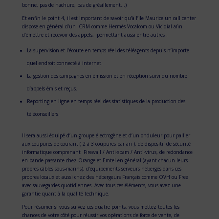
bonne, pas de hachure, pas de grésillement…)
Et enfin le point 4, il est important de savoir qu’à l’ile Maurice un call center
dispose en général d’un CRM comme Hermès Vocalcom ou Vicidial afin
d’émettre et recevoir des appels, permettant aussi entre autres :
La supervision et l’écoute en temps réel des téléagents depuis n’importe
quel endroit connecté à internet.
La gestion des campagnes en émission et en réception suivi du nombre
d’appels émis et reçus.
Reporting en ligne en temps réel des statistiques de la production des
téléconseillers.
Il sera aussi équipé d’un groupe électrogène et d’un onduleur pour pallier
aux coupures de courant ( 2 à 3 coupures par an ), de dispositif de sécurité
informatique comprenant Firewall / Anti-spam / Anti-virus, de redondance
en bande passante chez Orange et Emtel en général (ayant chacun leurs
propres câbles sous-marins), d’équipements serveurs hébergés dans ces
propres locaux et aussi chez des hébergeurs Français comme OVH ou Free
avec sauvegardes quotidiennes. Avec tous ces éléments, vous avez une
garantie quant à la qualité technique.
Pour résumer si vous suivez ces quatre points, vous mettez toutes les
chances de votre côté pour réussir vos opérations de force de vente, de