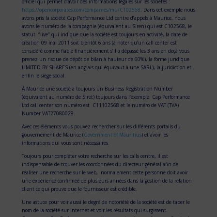
officiel qui permet d’avoir des informations légales sur les sociétés :
https://opencorporates.com/companies/mu/C102568
. Dans cet exemple nous
avons pris la société Cap Performance Ltd centre d’appels à Maurice, nous
avons le numéro de la compagnie (équivalent au Siren) qui est C102568, le
statut ‘’live’’ qui indique que la société est toujours en activité, la date de
création 09 mai 2011 soit bientôt 6 ans (à noter qu’un call center est
considéré comme fiable financièrement s’il a dépassé les 3 ans en deçà vous
prenez un risque de dépôt de bilan à hauteur de 60%), la forme juridique
LIMITED BY SHARES (en anglais qui équivaut à une SARL), la juridiction et
enfin le siège social.
À Maurice une société a toujours un Business Registration Number
(équivalent au numéro de Siret) toujours dans l’exemple Cap Performance
Ltd call center son numéro est C11102568 et le numéro de VAT (TVA)
Number VAT27080028.
Avec ces éléments vous pouvez rechercher sur les différents portails du
gouvernement de Maurice (
Government of Mauritius
) et avoir les
informations qui vous sont nécessaires.
Toujours pour compléter votre recherche sur les calls centre, il est
indispensable de trouver les coordonnées du directeur général afin de
réaliser une recherche sur le web, normalement cette personne doit avoir
une expérience confirmée de plusieurs années dans la gestion de la relation
client ce qui prouve que le fournisseur est crédible.
Une astuce pour voir aussi le degré de notoriété de la société est de taper le
nom de la société sur internet et voir les résultats qui surgissent.