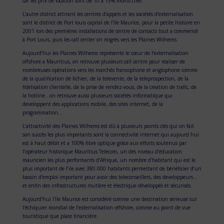
car les prix de location sont de 10 à 15% moins cher.
L’autre district attirant les centres d’appels et les sociétés d’externalisation
sont le district de Port louis capital de l’Ile Maurice, pour la petite histoire en
2001 lors des premières installations de centre de contacts tout a commencé
à Port Louis, puis les call center on migrés vers les Plaines Wilhems.
Aujourd’hui les Plaines Wilhems représente le cœur de l’externalisation
offshore a Mauritius, on retrouve plusieurs call centre pour réaliser de
nombreuses opérations vers les marchés francophone et anglophone comme
de la qualification de fichier, de la televente, de la teleprospection, de la
fidelisation clientelle, de la prise de rendez-vous, de la creation de trafic, de
la hotline…on retrouve aussi plusieurs sociétés informatique qui
developpent des applications mobile, des sites internet, de la
programmation…
L’attractivité des Plaines Wilhems est dû à plusieurs points clés qui on fait
son succès les plus importants sont la connectivité internet qui aujourd hui
est à haut débit et a 100% fibre optique grâce aux efforts soutenus par
l’opérateur historique Mauritius Telecom, un des niveau d’éducation
mauricien les plus performants d’Afrique, un nombre d’habitant qui est le
plus important de l’ile avec 380 000 habitants permettant de bénéficier d’un
bassin d’emploi important pour avoir des teleconseillers, des developpeurs…
et enfin des infrastructures routière et électrique développés et sécurisés.
Aujourd’hui l’Ile Maurice est considéré comme une destination sérieuse sur
l’échiquier mondial de l’externalisation offshore, comme au point de vue
touristique que place financière.