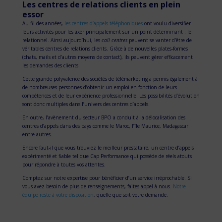
Les centres de relations clients en plein
essor
Au fil des années,
les centres d’appels téléphoniques
ont voulu diversifier
leurs activités pour les axer principalement sur un point déterminant : le
relationnel. Ainsi aujourd’hui, les
call centres
peuvent se vanter d’être de
véritables centres de relations clients. Grâce à de nouvelles plates-formes
(chats, mails et d’autres moyens de contact), ils peuvent gérer efficacement
les demandes des clients.
Cette grande polyvalence des sociétés de télémarketing a permis également à
de nombreuses personnes d’obtenir un emploi en fonction de leurs
compétences et de leur expérience professionnelle. Les possibilités d’évolution
sont donc multiples dans l’univers des centres d’appels.
En outre, l’avènement du secteur BPO a conduit à la délocalisation des
centres d’appels dans des pays comme le Maroc, l’île Maurice, Madagascar
entre autres.
Encore faut-il que vous trouviez le meilleur prestataire, un centre d’appels
expérimenté et fiable tel que Cap Performance qui possède de réels atouts
pour répondre à toutes vos attentes.
Comptez sur notre expertise pour bénéficier d’un service irréprochable. Si
vous avez besoin de plus de renseignements, faites appel à nous.
Notre
équipe reste à votre disposition
, quelle que soit votre demande.