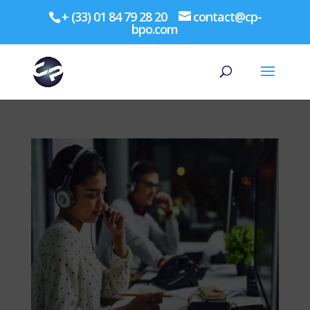
+ (33) 01 84 79 28 20
contact@cp-
bpo.com