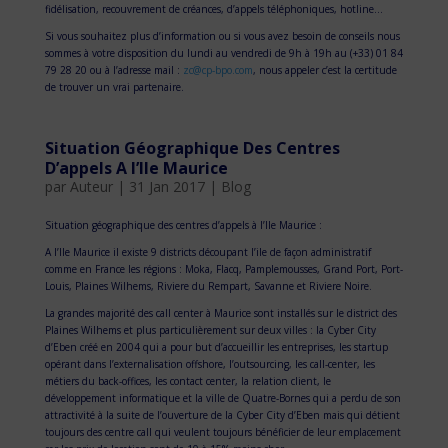
fidélisation, recouvrement de créances, d’appels téléphoniques, hotline…
Si vous souhaitez plus d’information ou si vous avez besoin de conseils nous
sommes à votre disposition du lundi au vendredi de 9h à 19h au (+33) 01 84
79 28 20 ou à l’adresse mail :
zc@cp-bpo.com
, nous appeler c’est la certitude
de trouver un vrai partenaire.
Situation Géographique Des Centres
D’appels A l’Ile Maurice
par
Auteur
|
31 Jan 2017
|
Blog
Situation géographique des centres d’appels à l’Ile Maurice :
A l’Ile Maurice il existe 9 districts découpant l’ile de façon administratif
comme en France les régions : Moka, Flacq, Pamplemousses, Grand Port, Port-
Louis, Plaines Wilhems, Riviere du Rempart, Savanne et Riviere Noire.
La grandes majorité des call center à Maurice sont installés sur le district des
Plaines Wilhems et plus particulièrement sur deux villes : la Cyber City
d’Eben créé en 2004 qui a pour but d’accueillir les entreprises, les startup
opérant dans l’externalisation offshore, l’outsourcing, les call-center, les
métiers du back-offices, les contact center, la relation client, le
développement informatique et la ville de Quatre-Bornes qui a perdu de son
attractivité à la suite de l’ouverture de la Cyber City d’Eben mais qui détient
toujours des centre call qui veulent toujours bénéficier de leur emplacement