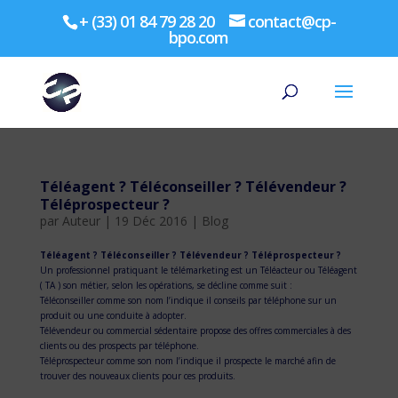
+ (33) 01 84 79 28 20
contact@cp-
bpo.com
Téléagent ? Téléconseiller ? Télévendeur ?
Téléprospecteur ?
par
Auteur
|
19 Déc 2016
|
Blog
Téléagent ? Téléconseiller ? Télévendeur ? Téléprospecteur ?
Un professionnel pratiquant le télémarketing est un Téléacteur ou Téléagent
( TA ) son métier, selon les opérations, se décline comme suit :
Téléconseiller comme son nom l’indique il conseils par téléphone sur un
produit ou une conduite à adopter.
Télévendeur ou commercial sédentaire propose des offres commerciales à des
clients ou des prospects par téléphone.
Téléprospecteur comme son nom l’indique il prospecte le marché afin de
trouver des nouveaux clients pour ces produits.