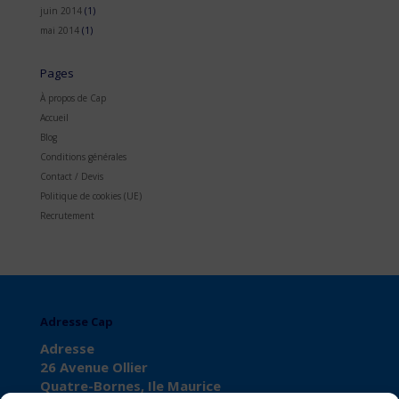
juin 2014
(1)
mai 2014
(1)
Pages
À propos de Cap
Accueil
Blog
Conditions générales
Contact / Devis
Politique de cookies (UE)
Recrutement
Adresse Cap
Adresse
26 Avenue Ollier
Quatre-Bornes, Ile Maurice