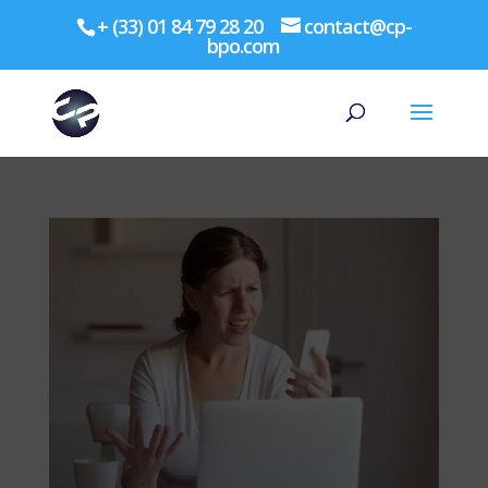
+ (33) 01 84 79 28 20
contact@cp-
bpo.com