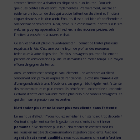
accepter l’invitation à chatter en cliquant sur un bouton. Pour cela,
quelques petites astuces sont implémentées. Premièrement, mettre en
évidence un bouton de chat qui captive l’attention du client et l’incite à
cliquer dessus sur le
site web
. Ensuite, il est aussi bien d’appréhender le
comportement des clients. Ainsi, dès qu’un consommateur entre sur le site
web, un
pop-up
apparaitra. S’il recherche des réponses précises, cela
l’incitera à vous écrire à travers le chat.
Ce service chat est plus qu’avantageux car il permet de traiter plusieurs
requêtes à la fois. C’est une bonne façon de profiter des ressources
techniques à votre disposition. De plus, nos agents pourront facilement
prendre en considérations plusieurs demandes en même temps. Un moyen
efficace de gagner du temps.
Aussi, ce service chat prodigue parallèlement une assistance au client
concernant son parcours auprès de l’entreprise. Le côté
multimédia
est
d’une grande aide à cela. N’oublions pas que ça réduit également l’attente
des consommateurs et plus encore, ils bénéficient une certaine autonomie.
Certains d’entre eux n’auront même plus besoin de conseils des agents. Ce
qui diminue la pression sur les centres.
N’attendez plus et ne laissez plus vos clients dans l’attente
En manque d’effectif ? Vous voulez remédier à un standard trop débordé ?
Ou tout simplement confier la gestion de vos clients à une
tierce
personne
? Ne cherchez plus loin. Nos centres de contacts sont les
meilleurs en matière de communication et gestion des clients. Avec nos
agents hautement qualifiés
, nous vous assurons une
satisfaction