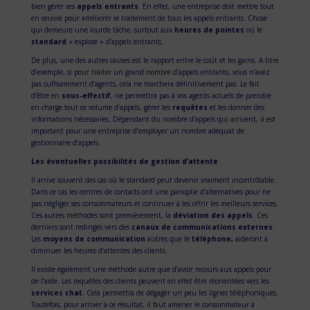
bien gérer ses
appels entrants
. En effet, une entreprise doit mettre tout
en œuvre pour améliorer le traitement de tous les appels entrants. Chose
qui demeure une lourde tâche, surtout aux
heures de pointes
où le
standard
« explose » d’appels entrants.
De plus, une des autres causes est le rapport entre le coût et les gains. A titre
d’exemple, si pour traiter un grand nombre d’appels entrants, vous n’avez
pas suffisamment d’agents, cela ne marchera définitivement pas. Le fait
d’être en
sous-effectif
, ne permettra pas à vos agents actuels de prendre
en charge tout ce volume d’appels, gérer les
requêtes
et les donner des
informations nécessaires. Dépendant du nombre d’appels qui arrivent, il est
important pour une entreprise d’employer un nombre adéquat de
gestionnaire d’appels.
Les éventuelles possibilités de gestion d’attente
Il arrive souvent des cas où le standard peut devenir vraiment incontrôlable.
Dans ce cas les centres de contacts ont une panoplie d’alternatives pour ne
pas négliger ses consommateurs et continuer à les offrir les meilleurs services.
Ces autres méthodes sont premièrement, la
déviation des appels
. Ces
derniers sont redirigés vers des
canaux de communications externes
.
Les
moyens de communication
autres que le
téléphone,
aideront à
diminuer les heures d’attentes des clients.
Il existe également une méthode autre que d’avoir recours aux appels pour
de l’aide. Les requêtes des clients peuvent en effet être réorientées vers les
services chat
. Cela permettra de dégager un peu les lignes téléphoniques.
Toutefois, pour arriver à ce résultat, il faut amener le consommateur à