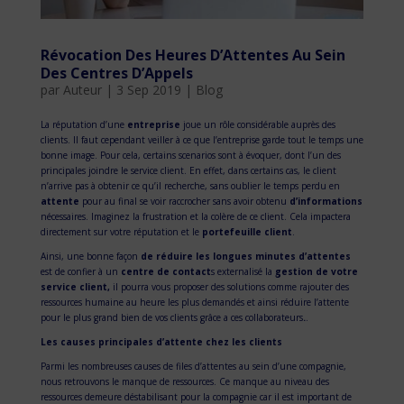
Révocation Des Heures D’Attentes Au Sein
Des Centres D’Appels
par
Auteur
|
3 Sep 2019
|
Blog
La réputation d’une
entreprise
joue un rôle considérable auprès des
clients. Il faut cependant veiller à ce que l’entreprise garde tout le temps une
bonne image. Pour cela, certains scenarios sont à évoquer, dont l’un des
principales joindre le service client. En effet, dans certains cas, le client
n’arrive pas à obtenir ce qu’il recherche, sans oublier le temps perdu en
attente
pour au final se voir raccrocher sans avoir obtenu
d’informations
nécessaires. Imaginez la frustration et la colère de ce client. Cela impactera
directement sur votre réputation et le
portefeuille client
.
Ainsi, une bonne façon
de réduire les longues minutes d’attentes
est de confier à un
centre de contact
s externalisé la
gestion de votre
service client,
il pourra vous proposer des solutions comme rajouter des
ressources humaine au heure les plus demandés et ainsi réduire l’attente
pour le plus grand bien de vos clients grâce a ces collaborateurs
.
.
Les causes principales d’attente chez les clients
Parmi les nombreuses causes de files d’attentes au sein d’une compagnie,
nous retrouvons le manque de ressources. Ce manque au niveau des
ressources demeure déstabilisant pour la compagnie car il est important de