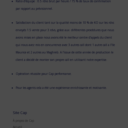
Ratio d’équipe : 0.5 rdvs brut par heure / 75 % de taux de confirmation
par rapport au prévisionnel.
Satisfaction du client tant sur la qualité moins de 10 % de KO sur les rdvs
envoyés 1.5 vente pour 3 rdvs, grâce aux différentes procédures que nous
avons mises en place nous avons été le meilleur centre d’appels du client
qui nous avez mis en concurrence avec 3 autres call dont 1 autre call a l’Ile
Maurice et 2 autres au Maghreb. A l’issue de cette année de production le
client a décidé de monter son propre call en utilisant notre expertise.
Opération réussite pour Cap performance.
Pour les agents cela a été une expérience enrichissante et motivante.
Site Cap
À propos de Cap
Accueil