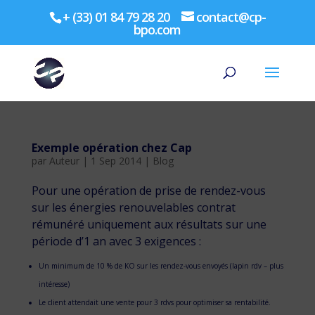
+ (33) 01 84 79 28 20
contact@cp-
bpo.com
Exemple opération chez Cap
par
Auteur
|
1 Sep 2014
|
Blog
Pour une opération de prise de rendez-vous
sur les énergies renouvelables contrat
rémunéré uniquement aux résultats sur une
période d’1 an avec 3 exigences :
Un minimum de 10 % de KO sur les rendez-vous envoyés (lapin rdv – plus
intéresse)
Le client attendait une vente pour 3 rdvs pour optimiser sa rentabilité.