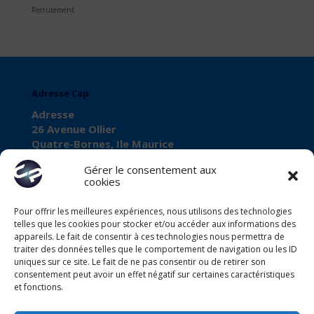
Recrutement
Adresse Cap
Adresse
26 Avenue Ollier
Quatre-Bornes, Ile Maurice
Gérer le consentement aux
cookies
Pour offrir les meilleures expériences, nous utilisons des technologies
À propos de Cap
telles que les cookies pour stocker et/ou accéder aux informations des
Business Registration Number
appareils. Le fait de consentir à ces technologies nous permettra de
traiter des données telles que le comportement de navigation ou les ID
C11102568
uniques sur ce site. Le fait de ne pas consentir ou de retirer son
consentement peut avoir un effet négatif sur certaines caractéristiques
VAT Number
et fonctions.
VAT27080028