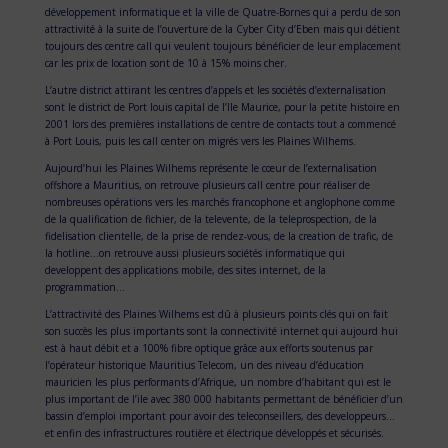
développement informatique et la ville de Quatre-Bornes qui a perdu de son
attractivité à la suite de l’ouverture de la Cyber City d’Eben mais qui détient
toujours des centre call qui veulent toujours bénéficier de leur emplacement
car les prix de location sont de 10 à 15% moins cher.
L’autre district attirant les centres d’appels et les sociétés d’externalisation
sont le district de Port louis capital de l’Ile Maurice, pour la petite histoire en
2001 lors des premières installations de centre de contacts tout a commencé
à Port Louis, puis les call center on migrés vers les Plaines Wilhems.
Aujourd’hui les Plaines Wilhems représente le cœur de l’externalisation
offshore a Mauritius, on retrouve plusieurs call centre pour réaliser de
nombreuses opérations vers les marchés francophone et anglophone comme
de la qualification de fichier, de la televente, de la teleprospection, de la
fidelisation clientelle, de la prise de rendez-vous, de la creation de trafic, de
la hotline…on retrouve aussi plusieurs sociétés informatique qui
developpent des applications mobile, des sites internet, de la
programmation…
L’attractivité des Plaines Wilhems est dû à plusieurs points clés qui on fait
son succès les plus importants sont la connectivité internet qui aujourd hui
est à haut débit et a 100% fibre optique grâce aux efforts soutenus par
l’opérateur historique Mauritius Telecom, un des niveau d’éducation
mauricien les plus performants d’Afrique, un nombre d’habitant qui est le
plus important de l’ile avec 380 000 habitants permettant de bénéficier d’un
bassin d’emploi important pour avoir des teleconseillers, des developpeurs…
et enfin des infrastructures routière et électrique développés et sécurisés.