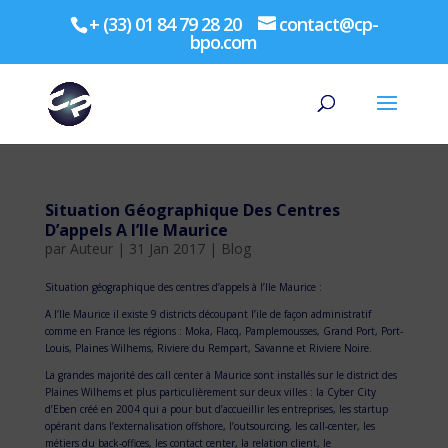
+ (33) 01 84 79 28 20
contact@cp-
bpo.com
Situation Géographique Des Centres
D’appels A l’Ile Maurice
par
Auteur
|
31 Jan 2017
|
Blog
Situation géographique des centres d’appels à l’Ile Maurice :
A l’Ile Maurice il existe 9 districts découpant l’ile de façon administratif
comme en France les régions : Moka, Flacq, Pamplemousses, Grand Port, Port-
Louis, Plaines Wilhems, Riviere du Rempart, Savanne et Riviere Noire.
La grandes majorité des call center à Maurice sont installés sur le district des
Plaines Wilhems et plus particulièrement sur deux villes : la Cyber City
d’Eben créé en 2004 qui a pour but d’accueillir les entreprises, les startup
opérant dans l’externalisation offshore, l’outsourcing, les call-center, les
métiers du back-offices, les contact center, la relation client, le