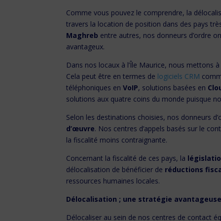
Comme vous pouvez le comprendre, la délocalisat
travers la location de position dans des pays tr
Maghreb
entre autres, nos donneurs d’ordre on
avantageux.
Dans nos locaux à l’Île Maurice, nous mettons à 
Cela peut être en termes de
logiciels CRM
comm
téléphoniques en
VoIP
, solutions basées en
Clo
solutions aux quatre coins du monde puisque nos
Selon les destinations choisies, nos donneurs d’o
d’œuvre
. Nos centres d’appels basés sur le cont
la fiscalité moins contraignante.
Concernant la fiscalité de ces pays, la
législati
délocalisation de bénéficier de
réductions fisc
ressources humaines locales.
Délocalisation ; une stratégie avantageus
Délocaliser au sein de nos centres de contact éq