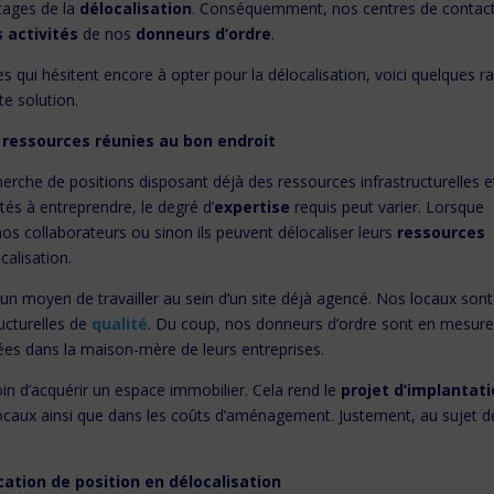
tages de la
délocalisation
. Conséquemment, nos centres de contac
 activités
de nos
donneurs d’ordre
.
es qui hésitent encore à opter pour la délocalisation, voici quelques r
e solution.
s ressources réunies au bon endroit
herche de positions disposant déjà des ressources infrastructurelles e
és à entreprendre, le degré d’
expertise
requis peut varier. Lorsque
os collaborateurs ou sinon ils peuvent délocaliser leurs
ressources
calisation.
un moyen de travailler au sein d’un site déjà agencé. Nos locaux sont
ructurelles de
qualité
. Du coup, nos donneurs d’ordre sont en mesure
es dans la maison-mère de leurs entreprises.
in d’acquérir un espace immobilier. Cela rend le
projet d’implantat
locaux ainsi que dans les coûts d’aménagement. Justement, au sujet d
cation de position en délocalisation