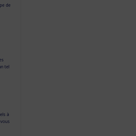
ype de
es
n tel
els à
 vous