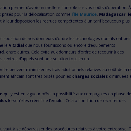
ion permet d’avoir un meilleur contrôle sur vos coûts d’opération. 
ès prisés pour la délocalisation comme
l’Î
le Maurice
,
Madagascar
,
l
t à leur disposition les recrues compétentes à un tarif beaucoup plus
disposition de nos donneurs d’ordre les technologies dont ils ont bes
e le
VICIdial
que nous fournissons ou encore d’équipements
ud
, entre autres. Cela évite aux donneurs d’ordre de recourir à des
 centres d’appels sont une solution tout en un.
rdre peuvent minimiser les frais additionnels relatives au coût de la
m
inent africain sont très prisés pour les
charges sociales
diminuées e
on
qui y est en vigueur offre la possibilité aux compagnies en phase d
ales
lorsqu’elles créent de l’emploi. Cela à condition de recruter des
e
uivaut à se débarrasser des procédures relatives à votre entreprise. 