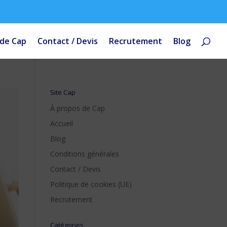
 de Cap
Contact / Devis
Recrutement
Blog
Site Cap
À propos de Cap
Accueil
Blog
Conditions générales
Contact / Devis
Politique de cookies (UE)
Recrutement
Catégories