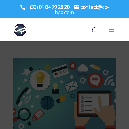
+ (33) 01 84 79 28 20
contact@cp-
bpo.com