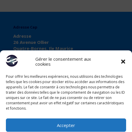
Adresse Cap
Adresse
26 Avenue Ollier
Quatre-Bornes, Ile Maurice
Gérer le consentement aux
cookies
Pour offrir les meilleures expériences, nous utilisons des technologies
À propos de Cap
telles que les cookies pour stocker et/ou accéder aux informations des
Business Registration Number
appareils. Le fait de consentir à ces technologies nous permettra de
traiter des données telles que le comportement de navigation ou les ID
C11102568
uniques sur ce site. Le fait de ne pas consentir ou de retirer son
consentement peut avoir un effet négatif sur certaines caractéristiques
VAT Number
et fonctions.
VAT27080028
Accepter