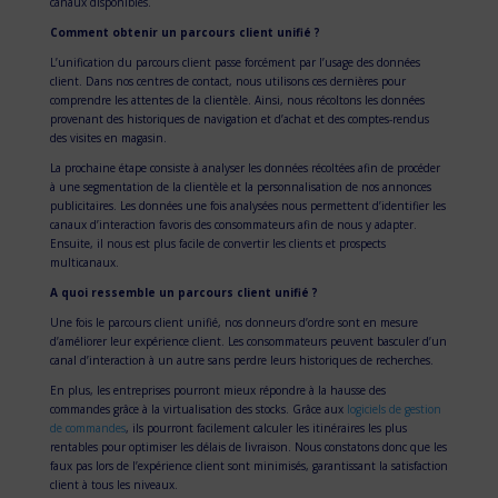
canaux disponibles.
Comment obtenir un parcours client unifié ?
L’unification du parcours client passe forcément par l’usage des données
client. Dans nos centres de contact, nous utilisons ces dernières pour
comprendre les attentes de la clientèle. Ainsi, nous récoltons les données
provenant des historiques de navigation et d’achat et des comptes-rendus
des visites en magasin.
La prochaine étape consiste à analyser les données récoltées afin de procéder
à une segmentation de la clientèle et la personnalisation de nos annonces
publicitaires. Les données une fois analysées nous permettent d’identifier les
canaux d’interaction favoris des consommateurs afin de nous y adapter.
Ensuite, il nous est plus facile de convertir les clients et prospects
multicanaux.
A quoi ressemble un parcours client unifié ?
Une fois le parcours client unifié, nos donneurs d’ordre sont en mesure
d’améliorer leur expérience client. Les consommateurs peuvent basculer d’un
canal d’interaction à un autre sans perdre leurs historiques de recherches.
En plus, les entreprises pourront mieux répondre à la hausse des
commandes grâce à la virtualisation des stocks. Grâce aux
logiciels de gestion
de commandes
, ils pourront facilement calculer les itinéraires les plus
rentables pour optimiser les délais de livraison. Nous constatons donc que les
faux pas lors de l’expérience client sont minimisés, garantissant la satisfaction
client à tous les niveaux.