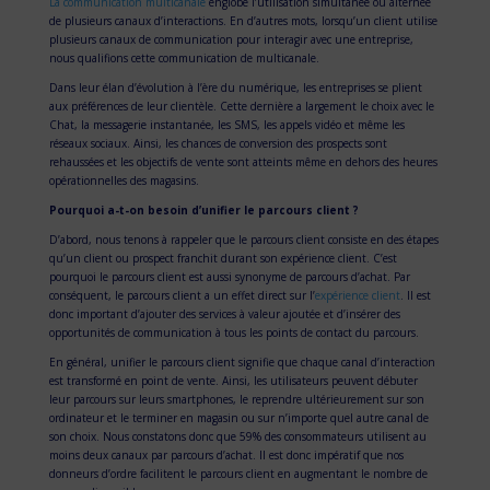
La communication multicanale
englobe l’utilisation simultanée ou alternée
de plusieurs canaux d’interactions. En d’autres mots, lorsqu’un client utilise
plusieurs canaux de communication pour interagir avec une entreprise,
nous qualifions cette communication de multicanale.
Dans leur élan d’évolution à l’ère du numérique, les entreprises se plient
aux préférences de leur clientèle. Cette dernière a largement le choix avec le
Chat, la messagerie instantanée, les SMS, les appels vidéo et même les
réseaux sociaux. Ainsi, les chances de conversion des prospects sont
rehaussées et les objectifs de vente sont atteints même en dehors des heures
opérationnelles des magasins.
Pourquoi a-t-on besoin d’unifier le parcours client ?
D’abord, nous tenons à rappeler que le parcours client consiste en des étapes
qu’un client ou prospect franchit durant son expérience client. C’est
pourquoi le parcours client est aussi synonyme de parcours d’achat. Par
conséquent, le parcours client a un effet direct sur l’
expérience client
. Il est
donc important d’ajouter des services à valeur ajoutée et d’insérer des
opportunités de communication à tous les points de contact du parcours.
En général, unifier le parcours client signifie que chaque canal d’interaction
est transformé en point de vente. Ainsi, les utilisateurs peuvent débuter
leur parcours sur leurs smartphones, le reprendre ultérieurement sur son
ordinateur et le terminer en magasin ou sur n’importe quel autre canal de
son choix. Nous constatons donc que 59% des consommateurs utilisent au
moins deux canaux par parcours d’achat. Il est donc impératif que nos
donneurs d’ordre facilitent le parcours client en augmentant le nombre de