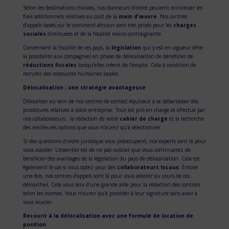
Selon les destinations choisies, nos donneurs d’ordre peuvent minimiser les
frais additionnels relatives au coût de la
main d’œuvre
. Nos centres
d’appels basés sur le continent africain sont très prisés pour les
charges
sociales
diminuées et de la fiscalité moins contraignante.
Concernant la fiscalité de ces pays, la
législation
qui y est en vigueur offre
la possibilité aux compagnies en phase de délocalisation de bénéficier de
réductions fiscales
lorsqu’elles créent de l’emploi. Cela à condition de
recruter des ressources humaines locales.
Délocalisation ; une stratégie avantageuse
Délocaliser au sein de nos centres de contact équivaut à se débarrasser des
procédures relatives à votre entreprise. Tout est pris en charge et effectué par
nos collaborateurs : la rédaction de votre
cahier de charge
et la recherche
des meilleures options que vous n’aurez qu’à sélectionner.
Si des questions d’ordre juridique vous préoccupent, nos experts sont là pour
vous assister. L’essentiel est de ne pas oublier que vous continuerez de
bénéficier des avantages de la législation du pays de délocalisation. Cela est
également le cas si vous optez pour des
collaborateurs locaux
. Encore
une fois, nos centres d’appels sont là pour vous assister au cours de ces
démarches. Cela vous sera d’une grande aide pour la rédaction des contrats
selon les normes. Vous n’aurez qu’à procéder à leur signature sans avoir à
vous soucier.
Recourir à la délocalisation avec une formule de location de
position