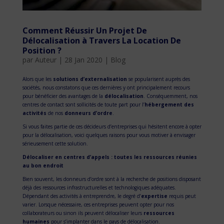
Comment Réussir Un Projet De
Délocalisation à Travers La Location De
Position ?
par
Auteur
|
28 Jan 2020
|
Blog
Alors que les
solutions d’externalisation
se popularisent auprès des
sociétés, nous constatons que ces dernières y ont principalement recours
pour bénéficier des avantages de la
délocalisation
. Conséquemment, nos
centres de contact sont sollicités de toute part pour l’
hébergement des
activités
de nos
donneurs d’ordre
.
Si vous faites partie de ces décideurs d’entreprises qui hésitent encore à opter
pour la délocalisation, voici quelques raisons pour vous motiver à envisager
sérieusement cette solution.
Délocaliser en centres d’appels : toutes les ressources réunies
au bon endroit
Bien souvent, les donneurs d’ordre sont à la recherche de positions disposant
déjà des ressources infrastructurelles et technologiques adéquates.
Dépendant des activités à entreprendre, le degré d’
expertise
requis peut
varier. Lorsque nécessaire, ces entreprises peuvent opter pour nos
collaborateurs ou sinon ils peuvent délocaliser leurs
ressources
humaines
pour s’implanter dans le pays de délocalisation.