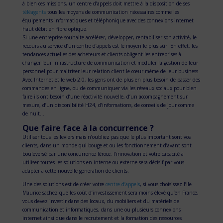
à bien ces missions, un centre d’appels doit mettre à la disposition de ses
téléagents
tous les moyens de communication nécessaires comme les
équipements informatiques et téléphonique avec des connexions internet
haut débit en fibre optique.
Si une entreprise souhaite accélérer, développer, rentabiliser son activité, le
recours au service d’un centre d’appels est le moyen le plus sûr. En effet, les
tendances actuelles des acheteurs et clients obligent les entreprises à
changer leur infrastructure de communication et moduler la gestion de leur
personnel pour maitriser leur relation client le cœur mème de leur business.
Avec Internet et le web 2.0, les gens ont de plus en plus besoin de passer des
commandes en ligne, ou de communiquer via les réseaux sociaux pour bien
faire ils ont besoin d’une réactivité nouvelle, d’un accompagnement sur
mesure, d’un disponibilité H24, d’informations, de conseils de jour comme
de nuit…
Que faire face à la concurrence ?
Utiliser tous les leviers mais n’oubliez pas que le plus important sont vos
clients, dans un monde qui bouge et ou les fonctionnement d’avant sont
bouleversé par une concurrence féroce, l’innovation et votre capacité a
utiliser toutes les solutions en interne ou externe sera décisif par vous
adapter a cette nouvelle generation de clients.
Une des solutions est de créer votre
centre d’appels
, si vous choisissez l’ile
Maurice sachez que les coût d’investissement sera moins élevé qu’en France,
vous devez investir dans des locaux, du mobiliers et du matériels de
communication et informatiques, dans une ou plusieurs connexions
internet ainsi que dans le recrutement et la formation des ressources