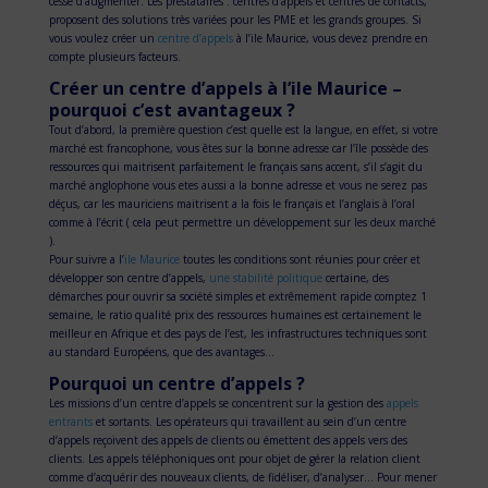
cesse d’augmenter. Les prestataires : centres d’appels et centres de contacts,
proposent des solutions très variées pour les PME et les grands groupes. Si
vous voulez créer un
centre d’appels
à l’ile Maurice, vous devez prendre en
compte plusieurs facteurs.
Créer un centre d’appels à l’ile Maurice –
pourquoi c’est avantageux ?
Tout d’abord, la première question c’est quelle est la langue, en effet, si votre
marché est francophone, vous êtes sur la bonne adresse car l’île possède des
ressources qui maitrisent parfaitement le français sans accent, s’il s’agit du
marché anglophone vous etes aussi a la bonne adresse et vous ne serez pas
déçus, car les mauriciens maitrisent a la fois le français et l’anglais à l’oral
comme à l’écrit ( cela peut permettre un développement sur les deux marché
).
Pour suivre a l’
ile Maurice
toutes les conditions sont réunies pour créer et
développer son centre d’appels,
une stabilité politique
certaine, des
démarches pour ouvrir sa société simples et extrêmement rapide comptez 1
semaine, le ratio qualité prix des ressources humaines est certainement le
meilleur en Afrique et des pays de l’est, les infrastructures techniques sont
au standard Européens, que des avantages…
Pourquoi un centre d’appels ?
Les missions d’un centre d’appels se concentrent sur la gestion des
appels
entrants
et sortants. Les opérateurs qui travaillent au sein d’un centre
d’appels reçoivent des appels de clients ou émettent des appels vers des
clients. Les appels téléphoniques ont pour objet de gérer la relation client
comme d’acquérir des nouveaux clients, de fidéliser, d’analyser… Pour mener