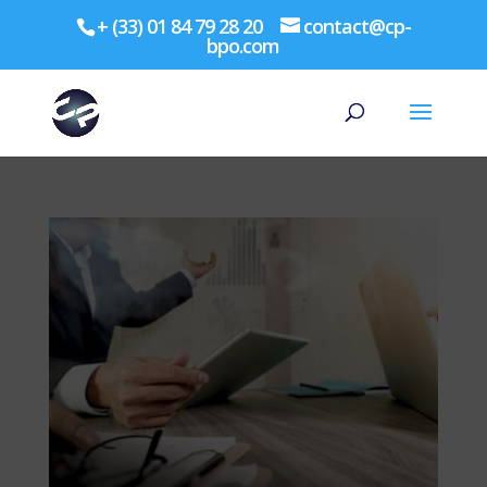
+ (33) 01 84 79 28 20
contact@cp-
bpo.com