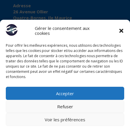
Adresse
26 Avenue Ollier
Quatre-Bornes, Ile Maurice
Gérer le consentement aux
cookies
Pour offrir les meilleures expériences, nous utilisons des technologies
À propos de Cap
telles que les cookies pour stocker et/ou accéder aux informations des
Business Registration Number
appareils. Le fait de consentir à ces technologies nous permettra de
traiter des données telles que le comportement de navigation ou les ID
C11102568
uniques sur ce site. Le fait de ne pas consentir ou de retirer son
consentement peut avoir un effet négatif sur certaines caractéristiques
VAT Number
et fonctions.
VAT27080028
Accepter
Refuser
Voir les préférences
Centre d'appels
|
Call Center Ile Maurice
|
Call Center
Offshore
|© Cap Performance Ltd 2011-2026