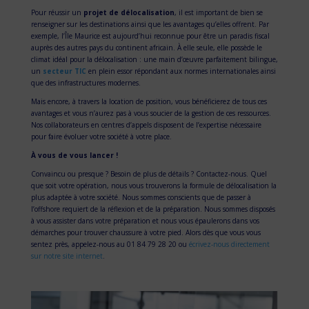
Pour réussir un
projet de délocalisation
, il est important de bien se
renseigner sur les destinations ainsi que les avantages qu’elles offrent. Par
exemple, l’Île Maurice est aujourd’hui reconnue pour être un paradis fiscal
auprès des autres pays du continent africain. À elle seule, elle possède le
climat idéal pour la délocalisation : une main d’œuvre parfaitement bilingue,
un
secteur TIC
en plein essor répondant aux normes internationales ainsi
que des infrastructures modernes.
Mais encore, à travers la location de position, vous bénéficierez de tous ces
avantages et vous n’aurez pas à vous soucier de la gestion de ces ressources.
Nos collaborateurs en centres d’appels disposent de l’expertise nécessaire
pour faire évoluer votre société à votre place.
À vous de vous lancer !
Convaincu ou presque ? Besoin de plus de détails ? Contactez-nous. Quel
que soit votre opération, nous vous trouverons la formule de délocalisation la
plus adaptée à votre société. Nous sommes conscients que de passer à
l’offshore requiert de la réflexion et de la préparation. Nous sommes disposés
à vous assister dans votre préparation et nous vous épaulerons dans vos
démarches pour trouver chaussure à votre pied. Alors dès que vous vous
sentez près, appelez-nous au 01 84 79 28 20 ou
écrivez-nous directement
sur notre site internet
.