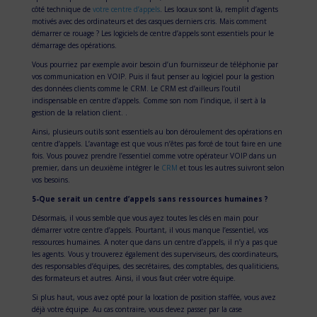
côté technique de
votre centre d’appels
. Les locaux sont là, remplit d’agents
motivés avec des ordinateurs et des casques derniers cris. Mais comment
démarrer ce rouage ? Les logiciels de centre d’appels sont essentiels pour le
démarrage des opérations.
Vous pourriez par exemple avoir besoin d’un fournisseur de téléphonie par
vos communication en VOIP. Puis il faut penser au logiciel pour la gestion
des données clients comme le CRM. Le CRM est d’ailleurs l’outil
indispensable en centre d’appels. Comme son nom l’indique, il sert à la
gestion de la relation client. .
Ainsi, plusieurs outils sont essentiels au bon déroulement des opérations en
centre d’appels. L’avantage est que vous n’êtes pas forcé de tout faire en une
fois. Vous pouvez prendre l’essentiel comme votre opérateur VOIP dans un
premier, dans un deuxième intégrer le
CRM
et tous les autres suivront selon
vos besoins.
5-Que serait un centre d’appels sans ressources humaines ?
Désormais, il vous semble que vous ayez toutes les clés en main pour
démarrer votre centre d’appels. Pourtant, il vous manque l’essentiel, vos
ressources humaines. A noter que dans un centre d’appels, il n’y a pas que
les agents. Vous y trouverez également des superviseurs, des coordinateurs,
des responsables d’équipes, des secrétaires, des comptables, des qualiticiens,
des formateurs et autres. Ainsi, il vous faut créer votre équipe.
Si plus haut, vous avez opté pour la location de position staffée, vous avez
déjà votre équipe. Au cas contraire, vous devez passer par la case