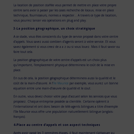
La location de position staffée vous permet de mettre en place votre propre
centre sans avoir à passer par les cases recherche de locaux, mise en place
technique, fournisseurs, normes a respecter… A travers ce type de location,
vous pourrez lancer vos opérations en plug and play.
3-La position géographique, un choix stratégique
A ce stade, vous êtes conscients du type de service proposé dans votre centre
d’appels. Vous savez aussi combien d’agents seront à votre service. Et vous
savez également si vous creez de a a z ou si vous louez. Mais il faut savoir ou
faire tout cela.
La position géographique de votre centre d’appels est un choix plus
qu’important, l’emplacement physique déterminera le coût de la mise en
place.
En sus de cela, la position géographique déterminera aussi la qualité et le
coût de la main-d’œuvre. A l’
île Maurice
par exemple, vous aurez un bonne
equation entre une main-d’oeuvre de qualité et le cout.
En outre, vous devez choisir votre pays d’accueil selon les services que vous
proposez. Chaque entreprise possède sa clientèle. Certaine opèrent à
l’international et ont donc besoin de télé-agents bilingues a titre d’exemple
l’île Maurice vous offre une population naturellement bilingue (anglais-
français).
4-Place au centre d’appels et son aspect techniques
Après avoir passé les 3 premières étapes, il faut maintenant s’attaquer au