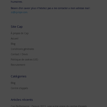
humaines.
Besoin d’en savoir plus n’hésitez pas a me contacter a mon adresse mail :
zc@cp-bpo.com
.
Site Cap
À propos de Cap
Accueil
Blog
Conditions générales
Contact / Devis
Politique de cookies (UE)
Recrutement
Catégories
Blog
Centre d'appels
Articles récents
Cap Performance : Depuis 2011, une autre vision du centre d’appels