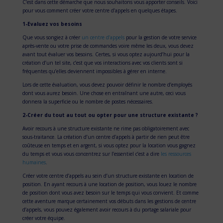
C’est dans cette démarche que nous souhaitons vous apporter conseils. Voici
pour vous comment créer votre centre d’appels en quelques étapes.
1-Evaluez vos besoins
Que vous songiez à créer
un centre d’appels
pour la gestion de votre service
après-vente ou votre prise de commandes voire même les deux, vous devez
avant tout évaluer vos besoins. Certes, si vous optez aujourd’hui pour la
création d’un tel site, c’est que vos interactions avec vos clients sont si
fréquentes qu’elles deviennent impossibles à gérer en interne.
Lors de cette évaluation, vous devez pouvoir définir le nombre d’employés
dont vous aurez besoin. Une chose en entraînant une autre, ceci vous
donnera la superficie ou le nombre de postes nécessaires.
2-Créer du tout au tout ou opter pour une structure existante ?
Avoir recours à une structure existante ne rime pas obligatoirement avec
sous-traitance. La création d’un centre d’appels à partir de rien peut être
coûteuse en temps et en argent, si vous optez pour la location vous gagnez
du temps et vous vous concentrez sur l’essentiel c’est a dire
les ressources
humaines
.
Créer votre centre d’appels au sein d’un structure existante en location de
position. En ayant recours à une location de position, vous louez le nombre
de position dont vous avez besoin sur le temps qui vous convient. Et comme
cette aventure marque certainement vos débuts dans les gestions de centre
d’appels, vous pouvez également avoir recours à du portage salariale pour
créer votre équipe.