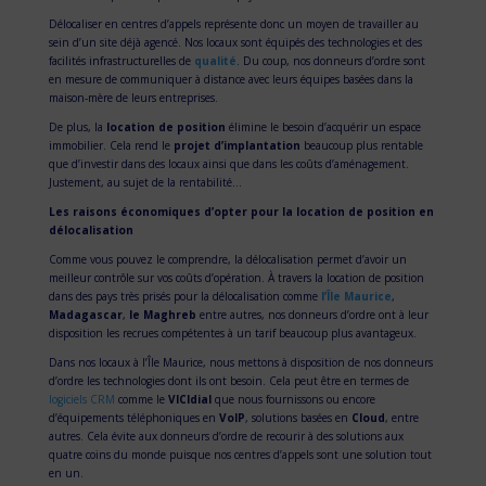
Délocaliser en centres d’appels représente donc un moyen de travailler au
sein d’un site déjà agencé. Nos locaux sont équipés des technologies et des
facilités infrastructurelles de
qualité
. Du coup, nos donneurs d’ordre sont
en mesure de communiquer à distance avec leurs équipes basées dans la
maison-mère de leurs entreprises.
De plus, la
location de position
élimine le besoin d’acquérir un espace
immobilier. Cela rend le
projet d’implantation
beaucoup plus rentable
que d’investir dans des locaux ainsi que dans les coûts d’aménagement.
Justement, au sujet de la rentabilité…
Les raisons économiques d’opter pour la location de position en
délocalisation
Comme vous pouvez le comprendre, la délocalisation permet d’avoir un
meilleur contrôle sur vos coûts d’opération. À travers la location de position
dans des pays très prisés pour la délocalisation comme
l’Î
le Maurice
,
Madagascar
,
le Maghreb
entre autres, nos donneurs d’ordre ont à leur
disposition les recrues compétentes à un tarif beaucoup plus avantageux.
Dans nos locaux à l’Île Maurice, nous mettons à disposition de nos donneurs
d’ordre les technologies dont ils ont besoin. Cela peut être en termes de
logiciels CRM
comme le
VICIdial
que nous fournissons ou encore
d’équipements téléphoniques en
VoIP
, solutions basées en
Cloud
, entre
autres. Cela évite aux donneurs d’ordre de recourir à des solutions aux
quatre coins du monde puisque nos centres d’appels sont une solution tout
en un.